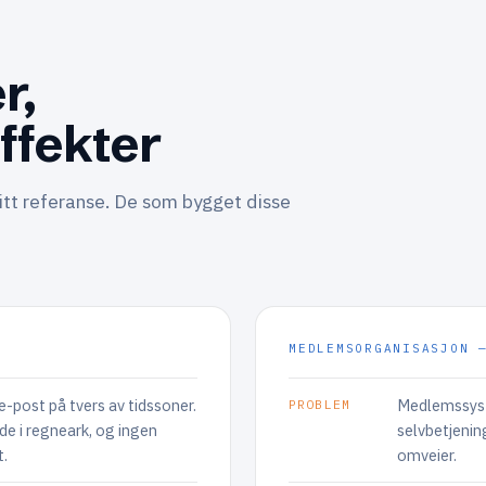
r,
ffekter
itt referanse. De som bygget disse
MEDLEMSORGANISASJON 
-post på tvers av tidssoner.
Medlemssyst
PROBLEM
de i regneark, og ingen
selvbetjenin
t.
omveier.