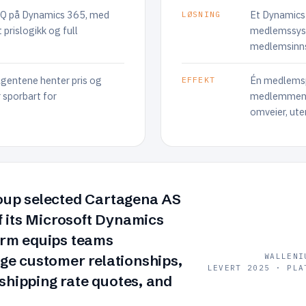
PQ på Dynamics 365, med
Et Dynamics
LØSNING
 prislogikk og full
medlemssyst
medlemsinnsi
 agentene henter pris og
Én medlemspr
EFFEKT
r sporbart for
medlemmene,
omveier, ute
oup selected Cartagena AS
f its Microsoft Dynamics
orm equips teams
ge customer relationships,
WALLENI
LEVERT 2025 · PLA
 shipping rate quotes, and