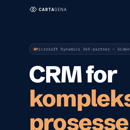
CARTA
GENA
Microsoft Dynamics 365-partner — Siden
CRM for
komplek
prosesse