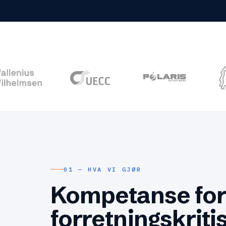
01 — HVA VI GJØR
Kompetanse fo
forretningskrit