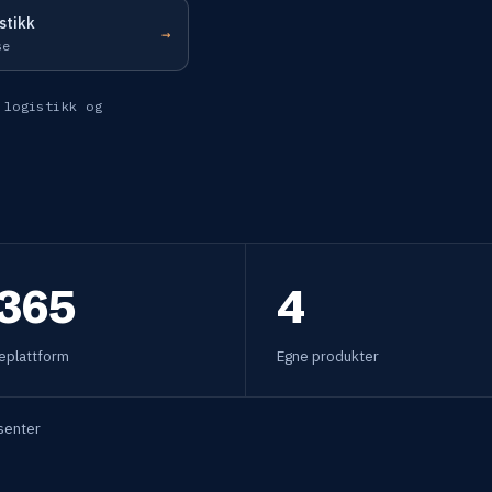
stikk
→
se
 logistikk og
365
4
eplattform
Egne produkter
ssenter