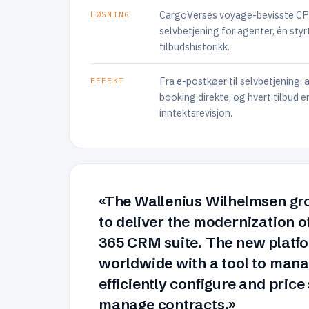
CargoVerses voyage-bevisste C
LØSNING
selvbetjening for agenter, én styrt
tilbudshistorikk.
Fra e-postkøer til selvbetjening:
EFFEKT
booking direkte, og hvert tilbud e
inntektsrevisjon.
«The Wallenius Wilhelmsen gr
to deliver the modernization o
365 CRM suite. The new platf
worldwide with a tool to mana
efficiently configure and price
manage contracts.»