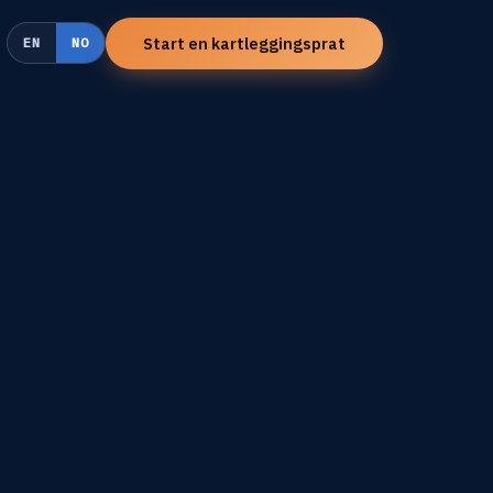
Start en kartleggingsprat
EN
NO