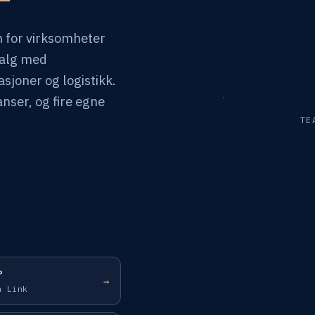
 for virksomheter
salg med
sjoner og logistikk.
nser, og fire egne
TE
P
→
a Link