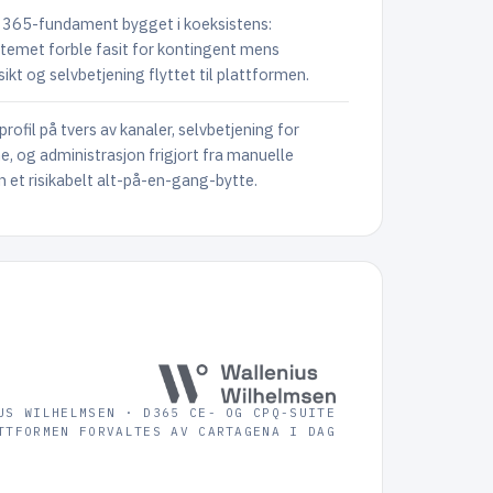
 365-fundament bygget i koeksistens:
emet forble fasit for kontingent mens
kt og selvbetjening flyttet til plattformen.
ofil på tvers av kanaler, selvbetjening for
 og administrasjon frigjort fra manuelle
n et risikabelt alt-på-en-gang-bytte.
US WILHELMSEN · D365 CE- OG CPQ-SUITE
TTFORMEN FORVALTES AV CARTAGENA I DAG