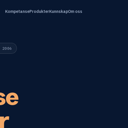
Kompetanse
Produkter
Kunnskap
Om oss
 2006
se
r