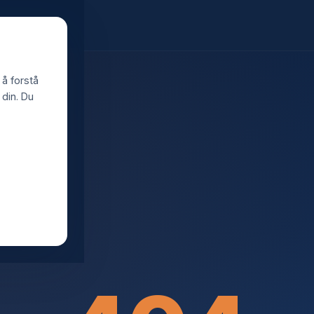
 å forstå
din. Du