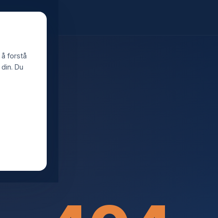
 å forstå
din. Du