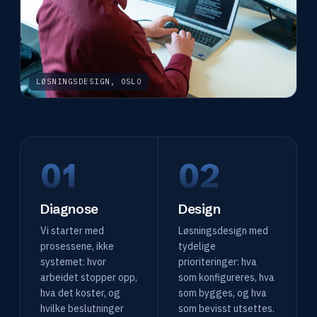
LØSNINGSDESIGN, OSLO
01
02
Diagnose
Design
Vi starter med
Løsningsdesign med
prosessene, ikke
tydelige
systemet: hvor
prioriteringer: hva
arbeidet stopper opp,
som konfigureres, hva
hva det koster, og
som bygges, og hva
hvilke beslutninger
som bevisst utsettes.