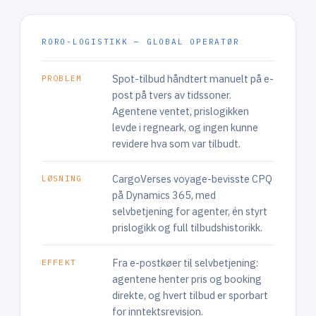
RORO-LOGISTIKK — GLOBAL OPERATØR
Spot-tilbud håndtert manuelt på e-
PROBLEM
post på tvers av tidssoner.
Agentene ventet, prislogikken
levde i regneark, og ingen kunne
revidere hva som var tilbudt.
CargoVerses voyage-bevisste CPQ
LØSNING
på Dynamics 365, med
selvbetjening for agenter, én styrt
prislogikk og full tilbudshistorikk.
Fra e-postkøer til selvbetjening:
EFFEKT
agentene henter pris og booking
direkte, og hvert tilbud er sporbart
for inntektsrevisjon.