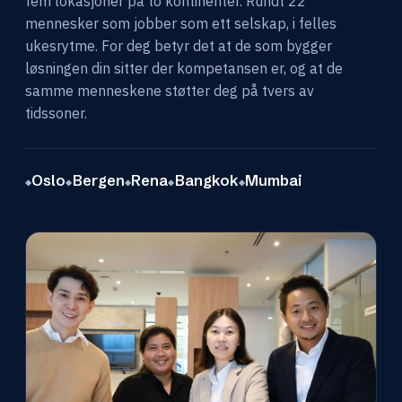
fem lokasjoner på to kontinenter. Rundt 22
mennesker som jobber som ett selskap, i felles
ukesrytme. For deg betyr det at de som bygger
løsningen din sitter der kompetansen er, og at de
samme menneskene støtter deg på tvers av
tidssoner.
Oslo
Bergen
Rena
Bangkok
Mumbai
◆
◆
◆
◆
◆