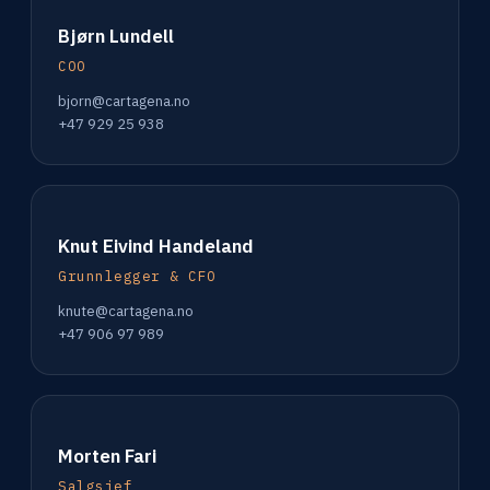
Bjørn Lundell
COO
bjorn@cartagena.no
+47 929 25 938
Knut Eivind Handeland
Grunnlegger & CFO
knute@cartagena.no
+47 906 97 989
Morten Fari
Salgsjef