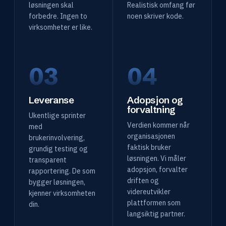
løsningen skal
Realistisk omfang før
forbedre. Ingen to
noen skriver kode.
virksomheter er like.
03
04
Leveranse
Adopsjon og
forvaltning
Ukentlige sprinter
Verdien kommer når
med
organisasjonen
brukerinvolvering,
faktisk bruker
grundig testing og
løsningen. Vi måler
transparent
adopsjon, forvalter
rapportering. De som
driften og
bygger løsningen,
videreutvikler
kjenner virksomheten
plattformen som
din.
langsiktig partner.