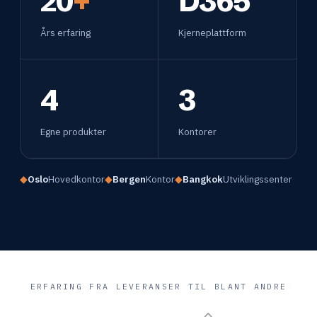
20
+
D365
Års erfaring
Kjerneplattform
4
3
Egne produkter
Kontorer
◆
Oslo
Hovedkontor
◆
Bergen
Kontor
◆
Bangkok
Utviklingssenter
ERFARING FRA LEVERANSER TIL BLANT ANDRE