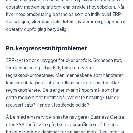
operativ medlemsplattform enn direkte i hovedboken. Når
hver medlemsbetaling behandles som en individuell ERP-
transaksjon, øker kompleksiteten i avstemming, support og
operativ oppfølging betydelig.
Brukergrensesnittproblemet
ERP-systemer er bygget for økonomifolk. Grensesnittet,
terminologien og arbeidsflytene forutsetter
regnskapskompetanse. Men menneskene som håndterer
kontingent daglig er ofte medlemsservice-ansatte, ikke
regnskapsførere. De trenger svar på spørsmål som: har
dette medlemmet betalt? Når var siste betaling? Har de
redusert sats? Har de utestående saldo?
Å be medlemsservice-ansatte navigere i Business Central
eller SAP for å svare på disse spørsmålene er å be dem
bruke et verktøy designet for en annen jobb. Resultatet er