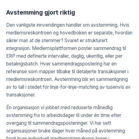
Avstemming gjort riktig
Den vanligste innvendingen handler om avstemming. Hvis
medlemsreskontroen og hovedboken er separate, hvordan
sikrer man at de stemmer? Svaret er strukturert
integrasjon. Medlemsplattformen poster sammendrag til
ERP med definerte intervaller, daglig, ukentlig, eller per
betalingsbatch. Hver sammendragspostering har en
referanse som mapper tilbake til detaljerte transaksjoner i
medlemsreskontroen. Avstemming blir en sammenligning
av to tall i stedet for linje-for-linje-matching av tusenvis av
transaksjoner.
Én organisasjon vi jobbet med reduserte månedlig
avstemming fra to arbeidsdager til under én time etter
overgang til sammendragsposteringer. Vi har sett
organisasjoner bruke dager hver måned på avstemming
fordi hver individuell medlemstransaksjon ligger i