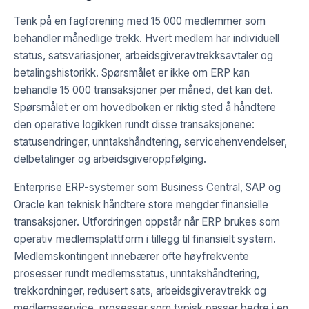
Tenk på en fagforening med 15 000 medlemmer som
behandler månedlige trekk. Hvert medlem har individuell
status, satsvariasjoner, arbeidsgiveravtrekksavtaler og
betalingshistorikk. Spørsmålet er ikke om ERP kan
behandle 15 000 transaksjoner per måned, det kan det.
Spørsmålet er om hovedboken er riktig sted å håndtere
den operative logikken rundt disse transaksjonene:
statusendringer, unntakshåndtering, servicehenvendelser,
delbetalinger og arbeidsgiveroppfølging.
Enterprise ERP-systemer som Business Central, SAP og
Oracle kan teknisk håndtere store mengder finansielle
transaksjoner. Utfordringen oppstår når ERP brukes som
operativ medlemsplattform i tillegg til finansielt system.
Medlemskontingent innebærer ofte høyfrekvente
prosesser rundt medlemsstatus, unntakshåndtering,
trekkordninger, redusert sats, arbeidsgiveravtrekk og
medlemsservice, prosesser som typisk passer bedre i en