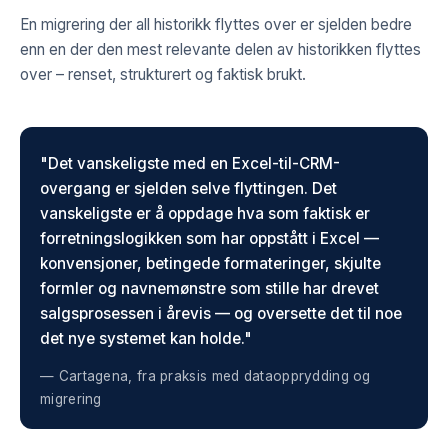
En migrering der all historikk flyttes over er sjelden bedre
enn en der den mest relevante delen av historikken flyttes
over – renset, strukturert og faktisk brukt.
"Det vanskeligste med en Excel-til-CRM-
overgang er sjelden selve flyttingen. Det
vanskeligste er å oppdage hva som faktisk er
forretningslogikken som har oppstått i Excel —
konvensjoner, betingede formateringer, skjulte
formler og navnemønstre som stille har drevet
salgsprosessen i årevis — og oversette det til noe
det nye systemet kan holde."
— Cartagena, fra praksis med dataopprydding og
migrering