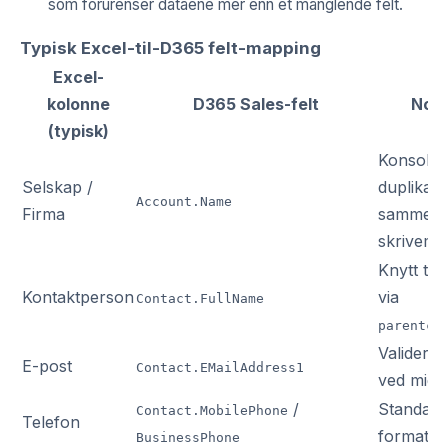
som forurenser dataene mer enn et manglende felt.
Typisk Excel-til-D365 felt-mapping
Excel-
kolonne
D365 Sales-felt
Nota
(typisk)
Konsolid
Selskap /
duplikate
Account.Name
Firma
sammen u
skrivemå
Knytt til
A
Kontaktperson
via
Contact.FullName
parentcu
Valider f
E-post
Contact.EMailAddress1
ved migr
/
Standard
Contact.MobilePhone
Telefon
format (+
BusinessPhone