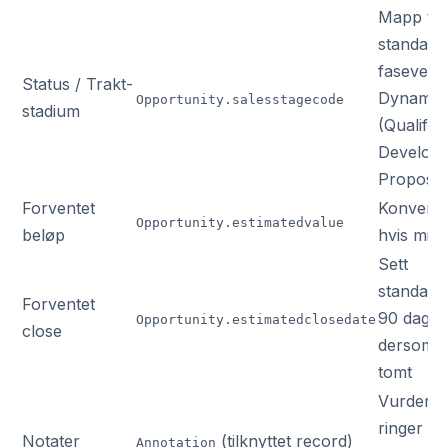
Mapp til
standard
faseverdi
Status / Trakt-
Dynamic
Opportunity.salesstagecode
stadium
(Qualify,
Develop,
Propose,
Forventet
Konverté
Opportunity.estimatedvalue
beløp
hvis miks
Sett
standardv
Forventet
90 dager
Opportunity.estimatedclosedate
close
dersom fe
tomt
Vurder o
ringer ik
Notater
(tilknyttet record)
Annotation