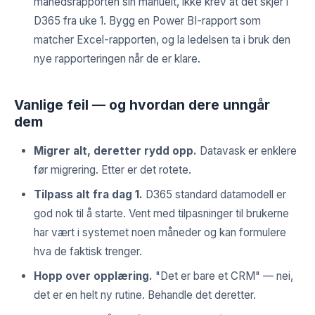
månedsrapporten sin manuelt, ikke krev at det skjer i
D365 fra uke 1. Bygg en Power BI-rapport som
matcher Excel-rapporten, og la ledelsen ta i bruk den
nye rapporteringen når de er klare.
Vanlige feil — og hvordan dere unngår
dem
Migrer alt, deretter rydd opp.
Datavask er enklere
før migrering. Etter er det rotete.
Tilpass alt fra dag 1.
D365 standard datamodell er
god nok til å starte. Vent med tilpasninger til brukerne
har vært i systemet noen måneder og kan formulere
hva de faktisk trenger.
Hopp over opplæring.
"Det er bare et CRM" — nei,
det er en helt ny rutine. Behandle det deretter.