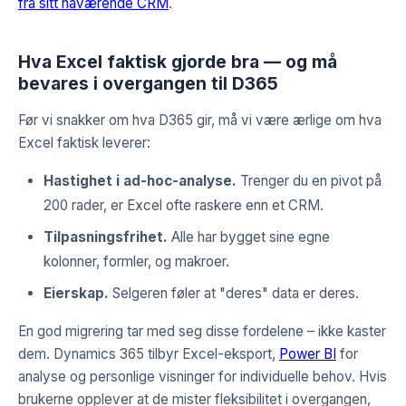
fra sitt nåværende CRM
.
Hva Excel faktisk gjorde bra — og må
bevares i overgangen til D365
Før vi snakker om hva D365 gir, må vi være ærlige om hva
Excel faktisk leverer:
Hastighet i ad-hoc-analyse.
Trenger du en pivot på
200 rader, er Excel ofte raskere enn et CRM.
Tilpasningsfrihet.
Alle har bygget sine egne
kolonner, formler, og makroer.
Eierskap.
Selgeren føler at "deres" data er deres.
En god migrering tar med seg disse fordelene – ikke kaster
dem. Dynamics 365 tilbyr Excel-eksport,
Power BI
for
analyse og personlige visninger for individuelle behov. Hvis
brukerne opplever at de mister fleksibilitet i overgangen,