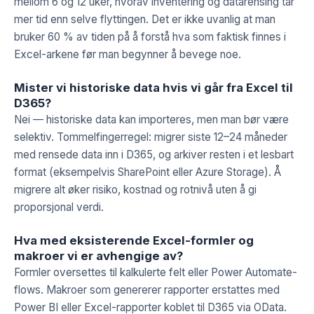
mellom 6 og 12 uker, hvorav inventering og datarensing tar
mer tid enn selve flyttingen. Det er ikke uvanlig at man
bruker 60 % av tiden på å forstå hva som faktisk finnes i
Excel-arkene før man begynner å bevege noe.
Mister vi historiske data hvis vi går fra Excel til
D365?
Nei — historiske data kan importeres, men man bør være
selektiv. Tommelfingerregel: migrer siste 12–24 måneder
med rensede data inn i D365, og arkiver resten i et lesbart
format (eksempelvis SharePoint eller Azure Storage). Å
migrere alt øker risiko, kostnad og rotnivå uten å gi
proporsjonal verdi.
Hva med eksisterende Excel-formler og
makroer vi er avhengige av?
Formler oversettes til kalkulerte felt eller Power Automate-
flows. Makroer som genererer rapporter erstattes med
Power BI eller Excel-rapporter koblet til D365 via OData.