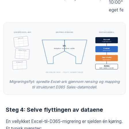
10:00" b
eget felt
SPREDTE EXCEL-ARK
MAPPING + RENSING
D365 DATAMODELL
leads.xlsx
Account
organisasjonen
ETL
Contact
dedupliser · normaliser · validér
pipeline-Q3.xlsx
personene
Opportunity
salgsmulighet
kontakter.xlsx
Activity
møter, samtaler, e-poster
PERSONLIGE FILER → FELLES SANNHETSKILDE
Migreringsflyt: spredte Excel-ark gjennom rensing og mapping
til strukturert D365 Sales-datamodell.
Steg 4: Selve flyttingen av dataene
En vellykket Excel-til-D365-migrering er sjelden én kjøring.
Et typisk mønster: