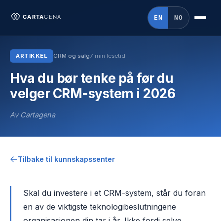
EN
NO
ARTIKKEL
CRM og salg
7 min lesetid
Hva du bør tenke på før du
velger CRM-system i 2026
Av Cartagena
Tilbake til kunnskapssenter
Skal du investere i et CRM-system, står du foran
en av de viktigste teknologibeslutningene
organisasjonen din tar i år. Ikke fordi selve