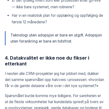
Er det tydelig hvem som eier prosessen etter go-live
— ikke bare systemet, men rutinene?
Har vi en realistisk plan for opplæring og oppfølging de
første 12 månedene?
Teknologi uten adopsjon er bare en utgift. Adopsjon
uten forankring er bare en tidsfrist.
4. Datakvalitet er ikke noe du fikser i
etterkant
I nesten alle CRM-prosjekter jeg har jobbet med, dukker
det samme spørsmålet opp halvveis i prosessen: «hvordan
får vi de gamle dataene våre over i det nye systemet?»
Spørsmålet burde komme mye tidligere. For sannheten er
at de fleste virksomheter har kundedata spredt på tvers av
e-postsystemer, regneark, gamle databaser og hodene til