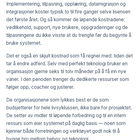
Implementering, tilpasning, opplæring, datamigrasjon og
integrasjoner koster typisk to til fire ganger selve lisensen
det første året. Og så kommer de løpende kostnadene:
vedlikehold, support, nye brukere, oppgraderinger og de
tilpasningene du ikke visste at du trengte før du begynte å
bruke systemet.
Det er også en skjult kostnad som få regner med: tiden det
tar å endre adferd. Selv med perfekt teknologi bruker en
organisasjon gjerne seks til tolv måneder på å få inn nye
vaner. I den perioden trenger du dedikerte ressurser som
følger opp, coacher og justerer.
De organisasjonene som lykkes best er de som
budsjetterer for hele livsyklussen, ikke bare for prosjektet.
De setter av midler til løpende forbedring og til en intern
ressurs som eier systemet på daglig basis — noen som
kjenner både forretningen og verktøyet godt nok til å
bygge bro mellom behov og teknologi.