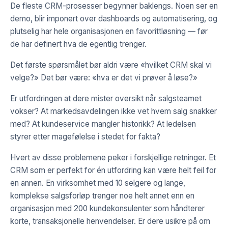
De fleste CRM-prosesser begynner baklengs. Noen ser en
demo, blir imponert over dashboards og automatisering, og
plutselig har hele organisasjonen en favorittløsning — før
de har definert hva de egentlig trenger.
Det første spørsmålet bør aldri være «hvilket CRM skal vi
velge?» Det bør være: «hva er det vi prøver å løse?»
Er utfordringen at dere mister oversikt når salgsteamet
vokser? At markedsavdelingen ikke vet hvem salg snakker
med? At kundeservice mangler historikk? At ledelsen
styrer etter magefølelse i stedet for fakta?
Hvert av disse problemene peker i forskjellige retninger. Et
CRM som er perfekt for én utfordring kan være helt feil for
en annen. En virksomhet med 10 selgere og lange,
komplekse salgsforløp trenger noe helt annet enn en
organisasjon med 200 kundekonsulenter som håndterer
korte, transaksjonelle henvendelser. Er dere usikre på om